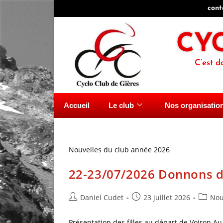
cont
CY
C’est d
Accueil
Le club
Nos organisatio
Nouvelles du club année 2026
22-23/07/2026 Donnons de
Daniel Cudet
23 juillet 2026
Nou
Présentation des filles au départ de Voiron A