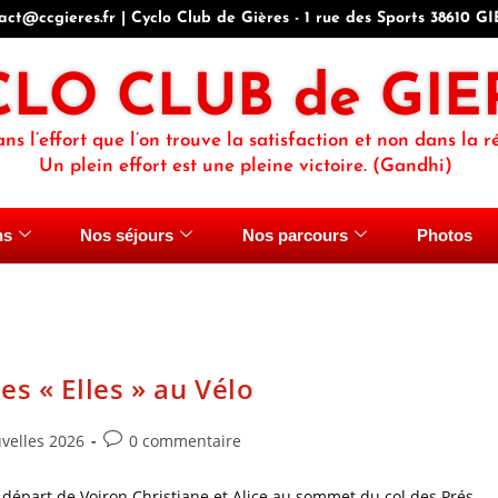
act@ccgieres.fr | Cyclo Club de Gières - 1 rue des Sports 38610 G
CLO CLUB de GIE
ans l’effort que l’on trouve la satisfaction et non dans la ré
Un plein effort est une pleine victoire. (Gandhi)
ns
Nos séjours
Nos parcours
Photos
s « Elles » au Vélo
velles 2026
0 commentaire
u départ de Voiron Christiane et Alice au sommet du col des Prés