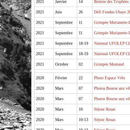
2021
Janvier
14
Remise des Trophées
2021
Juin
26
Défi Fondus Ubaye 2
2021
Septembre
11
Grimpée Murianette-L
2021
Septembre
11
Grimpée Murianette-L
2021
Septembre
18-19
National UFOLEP C
2021
Septembre
18-19
National UFOLEP C
2021
Octobre
02
Grimpée Montaud
2020
Février
22
Photo Espace Vélo
2020
Mars
07
Photos Bourse aux vé
2020
Mars
07
Photos Bourse aux vé
2020
Mars
10
Séjour Rosas
2020
Mars
10-13
Séjour Rosas