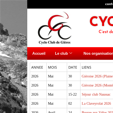
cont
CY
C’est d
Accueil
Le club
Nos organisatio
ANNEE
MOIS
DATE
LIENS
2026
Mai
30
Gièroise 2026 (Plaine
2026
Mai
30
Gièroise 2026 (Mont
2026
Mai
15-22
Séjour club Naussac
2026
Mai
02
La Claveyrolat 2026
2026
Avril
24
Bourse aux Vélos 20