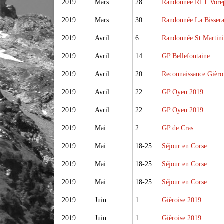
2019
Mars
28
Randonnée RTT Vore
2019
Mars
30
Randonnée La Bisser
2019
Avril
6
Randonnée St Martini
2019
Avril
14
GP Bellefontaine
2019
Avril
20
Reconnaissance Gièro
2019
Avril
22
GP Oyeu 2019
2019
Avril
22
GP Oyeu 2019
2019
Mai
2
GP de Cras
2019
Mai
18-25
Séjour en Corse
2019
Mai
18-25
Séjour en Corse
2019
Mai
18-25
Séjour en Corse
2019
Juin
1
Gièroise 2019
2019
Juin
1
Gièroise 2019