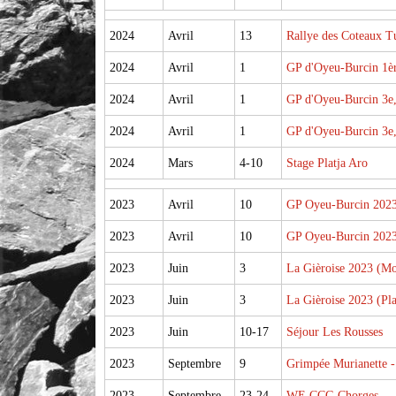
2024
Avril
13
Rallye des Coteaux T
2024
Avril
1
GP d'Oyeu-Burcin 1è
2024
Avril
1
GP d'Oyeu-Burcin 3e, 
2024
Avril
1
GP d'Oyeu-Burcin 3e, 
2024
Mars
4-10
Stage Platja Aro
2023
Avril
10
GP Oyeu-Burcin 202
2023
Avril
10
GP Oyeu-Burcin 202
2023
Juin
3
La Gièroise 2023 (Mo
2023
Juin
3
La Gièroise 2023 (Pla
2023
Juin
10-17
Séjour Les Rousses
2023
Septembre
9
Grimpée Murianette -
2023
Septembre
23-24
WE CCG Chorges