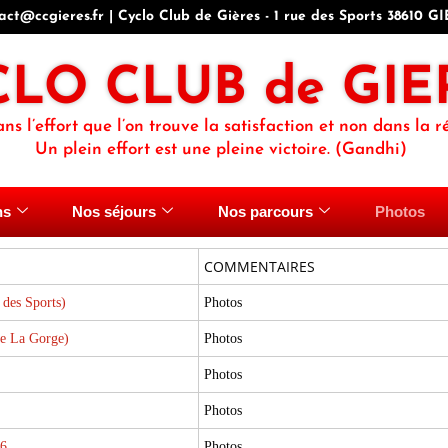
act@ccgieres.fr | Cyclo Club de Gières - 1 rue des Sports 38610 G
CLO CLUB de GIE
ans l’effort que l’on trouve la satisfaction et non dans la ré
Un plein effort est une pleine victoire. (Gandhi)
ns
Nos séjours
Nos parcours
Photos
COMMENTAIRES
 des Sports)
Photos
ée La Gorge)
Photos
Photos
Photos
26
Photos