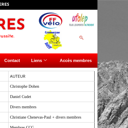
IERES
RES
ussite.
Contact
Liens
Accès membres
AUTEUR
Christophe Dohen
Daniel Cudet
Divers membres
Christiane Chenevas-Paul + divers membres
Membres CCG