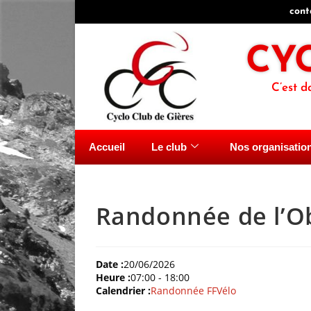
cont
CY
C’est d
Accueil
Le club
Nos organisatio
Randonnée de l’O
Date :
20/06/2026
Heure :
07:00
-
18:00
Calendrier :
Randonnée FFVélo