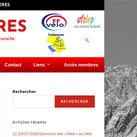
IERES
RES
ussite.
Contact
Liens
Accès membres
Rechercher
RECHERCHER
Articles récents
22-23/07/2026 Donnons des « Elles » au Vélo