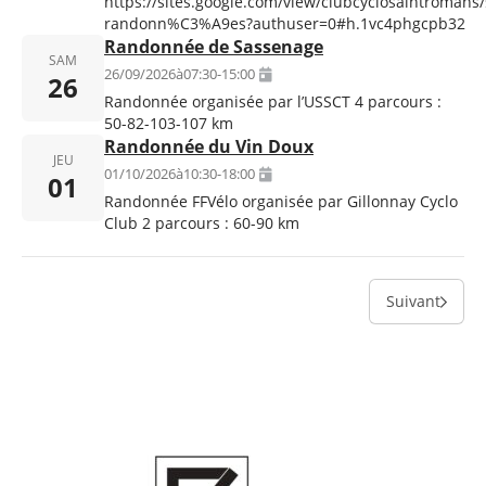
https://sites.google.com/view/clubcyclosaintromans/
randonn%C3%A9es?authuser=0#h.1vc4phgcpb32
Randonnée de Sassenage
SAM
26/09/2026
à
07:30
-
15:00
26
Randonnée organisée par l’USSCT 4 parcours :
50-82-103-107 km
Randonnée du Vin Doux
JEU
01/10/2026
à
10:30
-
18:00
01
Randonnée FFVélo organisée par Gillonnay Cyclo
Club 2 parcours : 60-90 km
Suivant