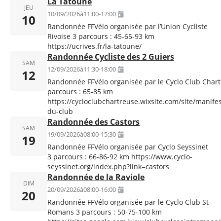
La Tatoune
JEU
10/09/2026
à
11:00
-
17:00
10
Randonnée FFVélo organisée par l’Union Cycliste
Rivoise 3 parcours : 45-65-93 km
https://ucrives.fr/la-tatoune/
Randonnée Cycliste des 2 Guiers
SAM
12/09/2026
à
11:30
-
18:00
12
Randonnée FFVélo organisée par le Cyclo Club Chart
parcours : 65-85 km
https://cycloclubchartreuse.wixsite.com/site/manifes
du-club
Randonnée des Castors
SAM
19/09/2026
à
08:00
-
15:30
19
Randonnée FFVélo organisée par Cyclo Seyssinet
3 parcours : 66-86-92 km https://www.cyclo-
seyssinet.org/index.php?link=castors
Randonnée de la Raviole
DIM
20/09/2026
à
08:00
-
16:00
20
Randonnée FFVélo organisée par le Cyclo Club St
Romans 3 parcours : 50-75-100 km