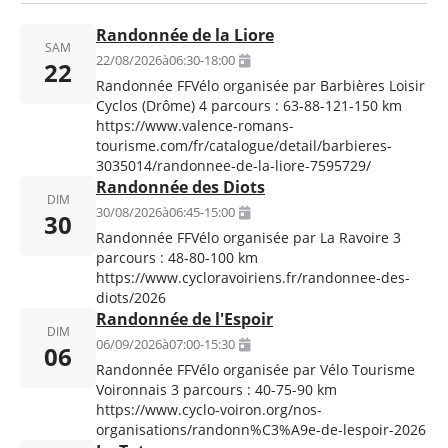
Randonnée de la Liore
SAM
22/08/2026
à
06:30
-
18:00
22
Randonnée FFVélo organisée par Barbières Loisir
Cyclos (Drôme) 4 parcours : 63-88-121-150 km
https://www.valence-romans-
tourisme.com/fr/catalogue/detail/barbieres-
3035014/randonnee-de-la-liore-7595729/
Randonnée des Diots
DIM
30/08/2026
à
06:45
-
15:00
30
Randonnée FFVélo organisée par La Ravoire 3
parcours : 48-80-100 km
https://www.cycloravoiriens.fr/randonnee-des-
diots/2026
Randonnée de l'Espoir
DIM
06/09/2026
à
07:00
-
15:30
06
Randonnée FFVélo organisée par Vélo Tourisme
Voironnais 3 parcours : 40-75-90 km
https://www.cyclo-voiron.org/nos-
organisations/randonn%C3%A9e-de-lespoir-2026